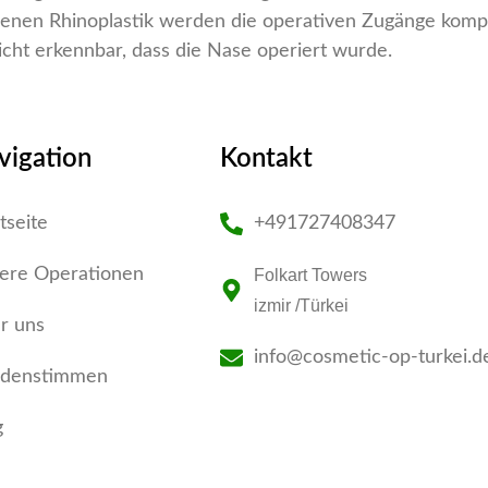
senen Rhinoplastik werden die operativen Zugänge kompl
icht erkennbar, dass die Nase operiert wurde.
vigation
Kontakt
tseite
+491727408347
ere Operationen
Folkart Towers
izmir /Türkei
r uns
info@cosmetic-op-turkei.d
denstimmen
g